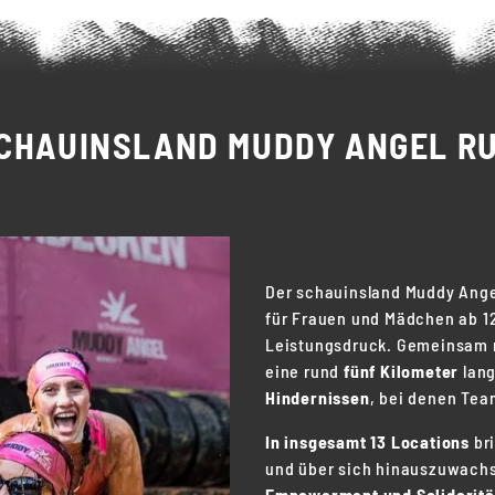
CHAUINSLAND MUDDY ANGEL R
Der schauinsland Muddy Angel
für Frauen und Mädchen ab 12 
Leistungsdruck. Gemeinsam m
eine rund
fünf Kilometer
lang
Hindernissen
, bei denen Tea
In insgesamt 13 Locations
br
und über sich hinauszuwachs
Empowerment und Solidaritä