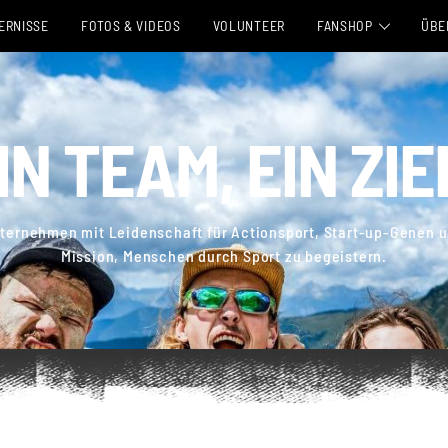
ERNISSE
FOTOS & VIDEOS
VOLUNTEER
FANSHOP
ÜBE
AUF DEM EVENT ABH
DAS
DIREKTVERSAND↗
JOB
IN TEAM, EIN ZIE
UNS
PAR
nternehmen mit Leidenschaft für Actionsport, Start-up-Genen u
Mission, Menschen durch Sport zu begeistern.
PRE