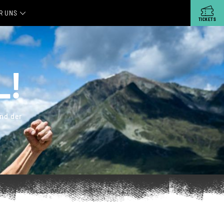
R UNS
TICKETS
OLEN
 UNTERNEHMEN
S
L!
ERE PARTNER
TNER WERDEN
nd der
SSE