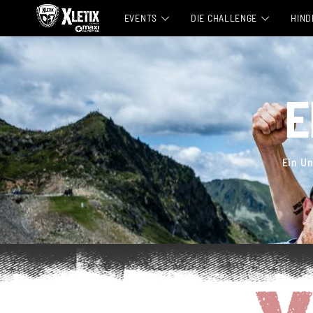
EVENTS
DIE CHALLENGE
HIND
ALLE EVENTS
CHALLENGER PAKET
MITTEN IN DEUTSCHLAND 2026
TEAMBUILDING-ANGEBOTE
E
NRW 2026
LEGENDS-PROGRAMM
NORDDEUTSCHLAND 2026
TRAINING
Ein U
BERLIN 2027
VIVA LA WALD
TIROL INNSBRUCK 2027
BLOG
MÜNCHEN ERDING 2027
NÜRBURGRING 2027