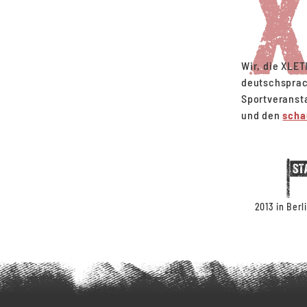
Wir, die XLET
deutschsprach
Sportveranst
und den
scha
2013 in Berl