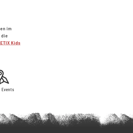
gen im
 die
ETIX Kids
 Events