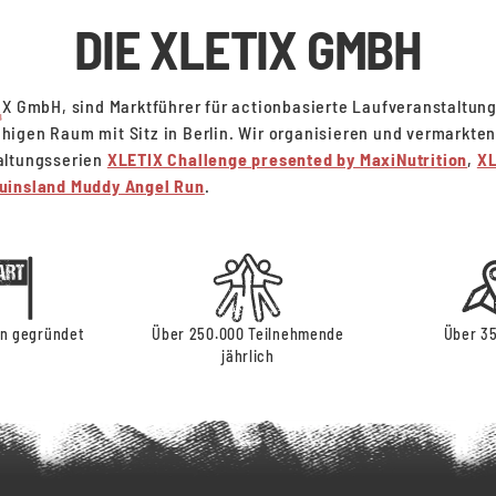
DIE XLETIX GMBH
IX GmbH, sind Marktführer für actionbasierte Laufveranstaltun
igen Raum mit Sitz in Berlin. Wir organisieren und vermarkten
altungsserien
XLETIX Challenge presented by MaxiNutrition
,
XL
uinsland Muddy Angel Run
.
in gegründet
Über 250.000 Teilnehmende
Über 35
jährlich