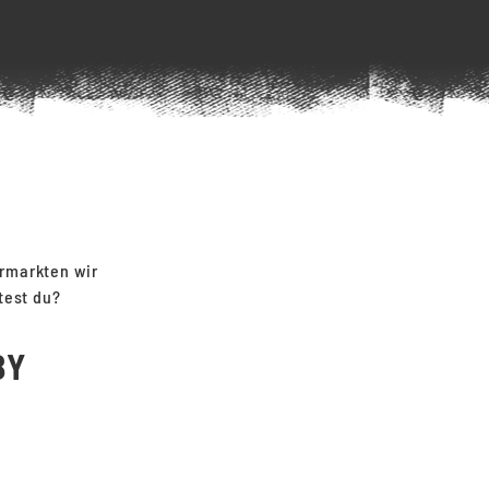
ermarkten wir
test du?
BY