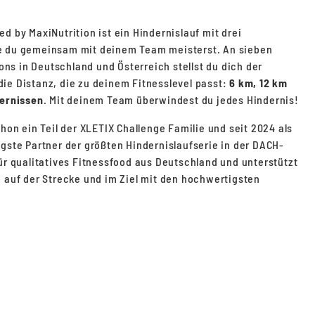
d by MaxiNutrition ist ein Hindernislauf mit drei
e du gemeinsam mit deinem Team meisterst. An sieben
s in Deutschland und Österreich stellst du dich der
ie Distanz, die zu deinem Fitnesslevel passt:
6 km, 12 km
ernissen
. Mit deinem Team überwindest du jedes Hindernis!
chon ein Teil der XLETIX Challenge Familie und seit 2024 als
igste Partner der größten Hindernislaufserie in der DACH-
für qualitatives Fitnessfood aus Deutschland und unterstützt
e auf der Strecke und im Ziel mit den hochwertigsten
Weitere Infos