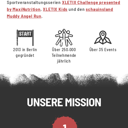
Sportveranstaltungsserien
XLETIX Challenge presented
by MaxiNutrition
,
XLETIX Kids
und den
schauinsland
Muddy Angel Run
.
2013 in Berlin
Über 250.000
Über 35 Events
gegründet
Teilnehmende
jährlich
UNSERE MISSION
1