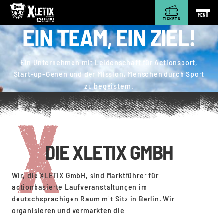
MENÜ
TICKETS
EIN TEAM, EIN ZIEL!
Ein Unternehmen mit Leidenschaft für Actionsport,
Start-up-Genen und der Mission, Menschen durch Sport
zu begeistern.
DIE XLETIX GMBH
Wir, die XLETIX GmbH, sind Marktführer für
actionbasierte Laufveranstaltungen im
deutschsprachigen Raum mit Sitz in Berlin. Wir
organisieren und vermarkten die