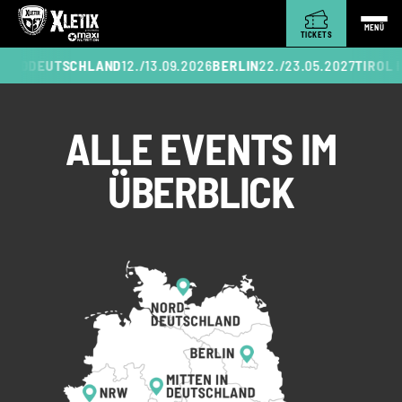
MENÜ
TICKETS
RDDEUTSCHLAND
12./13.09.2026
BERLIN
22./23.05.2027
TIROL IN
ALLE EVENTS IM
ÜBERBLICK