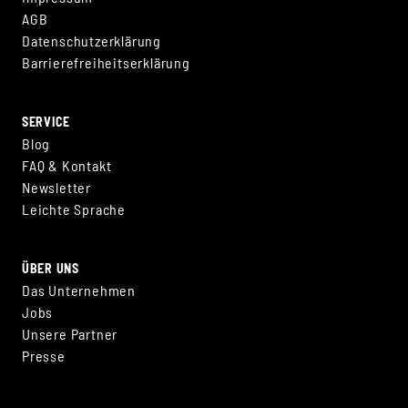
AGB
Datenschutzerklärung
Barrierefreiheitserklärung
SERVICE
Blog
FAQ & Kontakt
Newsletter
Leichte Sprache
ÜBER UNS
Das Unternehmen
Jobs
Unsere Partner
JETZT TICKETS SICHERN
DIE AKTUELLEN PREISE
FUN, ADVENTURE ODER
Presse
FÜR DEN NÜRBÜRGRING
GELTEN NOCH BIS
X-TREME DISTANZ?
MONATSENDE!
2027!
Mach unseren Distanz-Check und finde