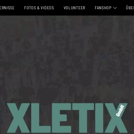
ERNISSE
FOTOS & VIDEOS
VOLUNTEER
FANSHOP
ÜBE
AUF DEM EVENT ABH
DAS
DIREKTVERSAND↗
JOB
UNS
PAR
PRE