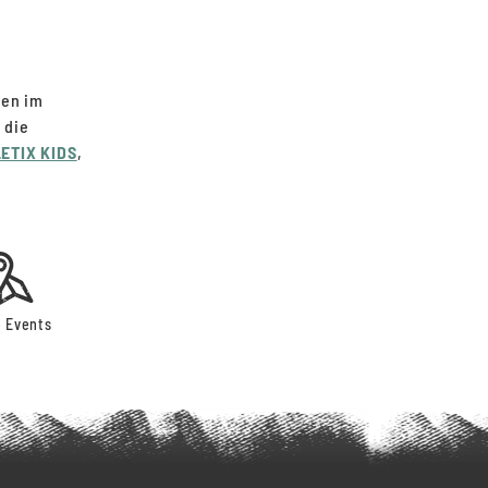
gen im
 die
ETIX KIDS
,
 Events