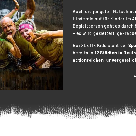
Auch die jüngsten Matschmon
Hindernislauf für Kinder im A
Begleitperson geht es durch
– es wird geklettert, gekrabbe
Bei XLETIX Kids steht der
Sp
bereits in
12 Städten in Deut
actionreichen, unvergesslich