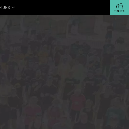
R UNS
TICKETS
OLEN
 UNTERNEHMEN
S
ERE PARTNER
TNER WERDEN
SSE