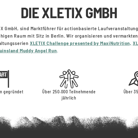
DIE XLETIX GMBH
IX GmbH, sind Marktführer für actionbasierte Laufveranstaltun
igen Raum mit Sitz in Berlin. Wir organisieren und vermarkten
altungsserien
XLETIX Challenge presented by MaxiNutrition,
XL
uinsland Muddy Angel Run
.
in gegründet
Über 250.000 Teilnehmende
Über 35
jährlich