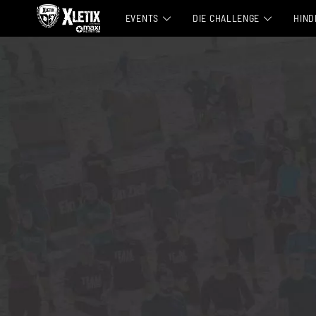
EVENTS
DIE CHALLENGE
HIND
ALLE EVENTS
CHALLENGER PAKET
MITTEN IN DEUTSCHLAND 2026
TEAMBUILDING-ANGEBOTE
NRW 2026
LEGENDS-PROGRAMM
NORDDEUTSCHLAND 2026
TRAINING
BERLIN 2027
VIVA LA WALD
TIROL INNSBRUCK 2027
BLOG
MÜNCHEN ERDING 2027
NÜRBURGRING 2027