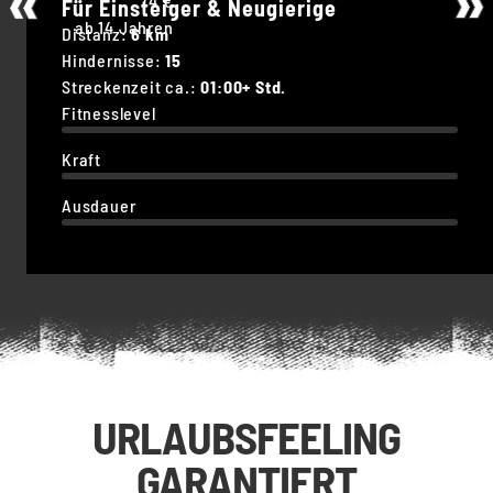
74 €
Für Einsteiger & Neugierige
ab 14 Jahren
Distanz:
6 km
Hindernisse:
15
Streckenzeit ca.:
01:00+ Std.
Fitnesslevel
Kraft
Ausdauer
URLAUBSFEELING
GARANTIERT