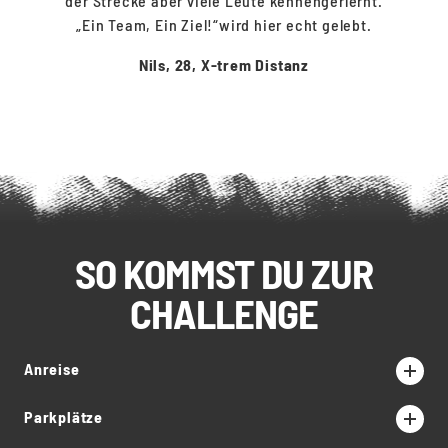
der Strecke aber viele Leute kennengerlernt.
„Ein Team, Ein Ziel!“wird hier echt gelebt.
Nils, 28, X-trem Distanz
SO KOMMST DU ZUR
CHALLENGE
Anreise
Parkplätze