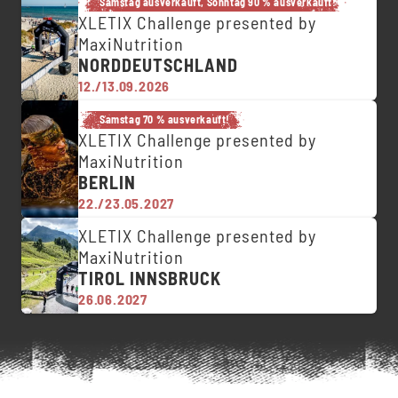
Samstag ausverkauft, Sonntag 90 % ausverkauft!
XLETIX Challenge presented by
MaxiNutrition
NORDDEUTSCHLAND
12./13.09.2026
Samstag 70 % ausverkauft!
XLETIX Challenge presented by
MaxiNutrition
BERLIN
22./23.05.2027
XLETIX Challenge presented by
MaxiNutrition
TIROL INNSBRUCK
26.06.2027