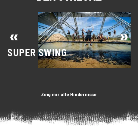
B
SUPER SWING
B
Zeig mir alle Hindernisse