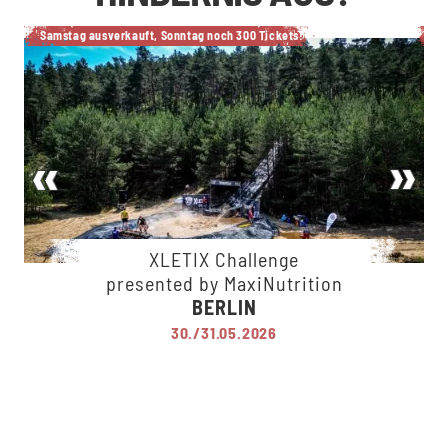
Samstag ausverkauft, Sonntag noch 300 Tickets!
A
XLETIX Challenge
presented by MaxiNutrition
BERLIN
30./31.05.2026