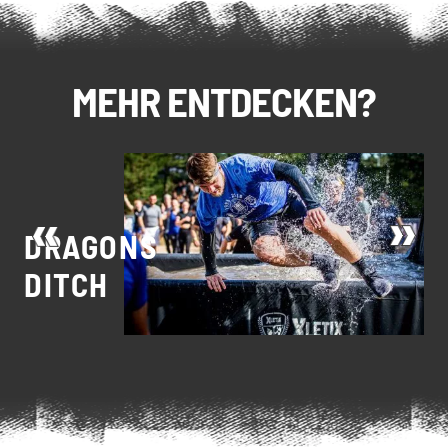
MEHR ENTDECKEN?
DRAGONS
S
DITCH
S