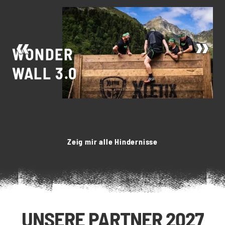
WONDER
P
WALL 3.0
4
Zeig mir alle Hindernisse
UNSERE PARTNER 2027