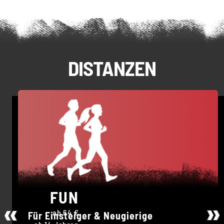
DISTANZEN
FUN
ab 64 €
Für Einsteiger & Neugierige