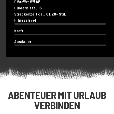
ab 14 Jahren
Distanz:
6 km
Hindernisse:
15
Streckenzeit ca.:
01:20+ Std.
Fitnesslevel
Kraft
Ausdauer
ABENTEUER MIT URLAUB
VERBINDEN